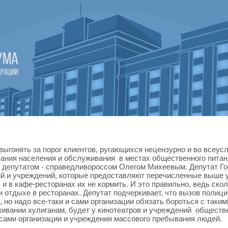
ыгонять за порог клиентов, ругающихся нецензурно и во всеус
ания населения и обслуживания в местах общественного питан
 депутатом - справедливороссом Олегом Михеевым. Депутат Го
ий и учреждений, которые предоставляют перечисленные выше 
 и в кафе-ресторанах их не кормить. И это правильно, ведь ск
отдыхе в ресторанах. Депутат подчеркивает, что вызов полиции
 но надо все-таки и сами организации обязать бороться с таким
живании хулиганам, будет у кинотеатров и учреждений обществе
сами организации и учреждения массового пребывания людей.